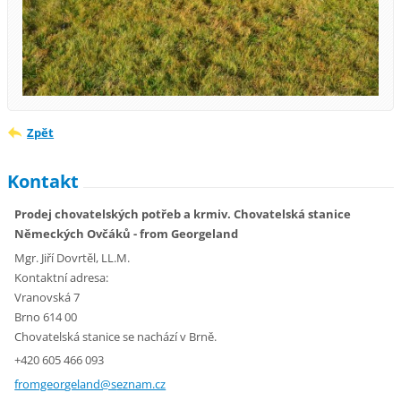
Zpět
Kontakt
Prodej chovatelských potřeb a krmiv. Chovatelská stanice
Německých Ovčáků - from Georgeland
Mgr. Jiří Dovrtěl, LL.M.
Kontaktní adresa:
Vranovská 7
Brno 614 00
Chovatelská stanice se nachází v Brně.
+420 605 466 093
fromgeor
geland@s
eznam.cz