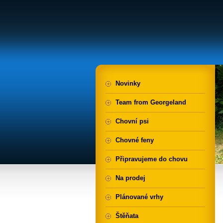
Novinky
Team from Georgeland
Chovní psi
Chovné feny
Připravujeme do chovu
Na prodej
Plánované vrhy
Štěňata