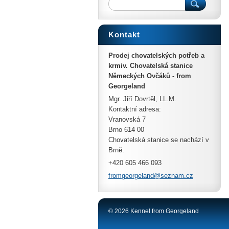
Kontakt
Prodej chovatelských potřeb a
krmiv. Chovatelská stanice
Německých Ovčáků - from
Georgeland
Mgr. Jiří Dovrtěl, LL.M.
Kontaktní adresa:
Vranovská 7
Brno 614 00
Chovatelská stanice se nachází v
Brně.
+420 605 466 093
fromgeor
geland@s
eznam.cz
© 2026 Kennel from Georgeland