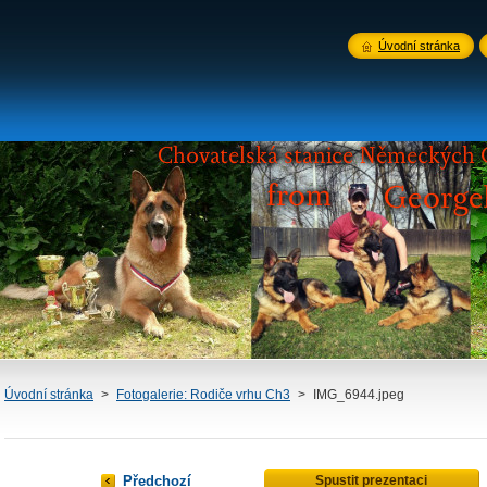
Úvodní stránka
Úvodní stránka
>
Fotogalerie: Rodiče vrhu Ch3
>
IMG_6944.jpeg
Předchozí
Spustit prezentaci