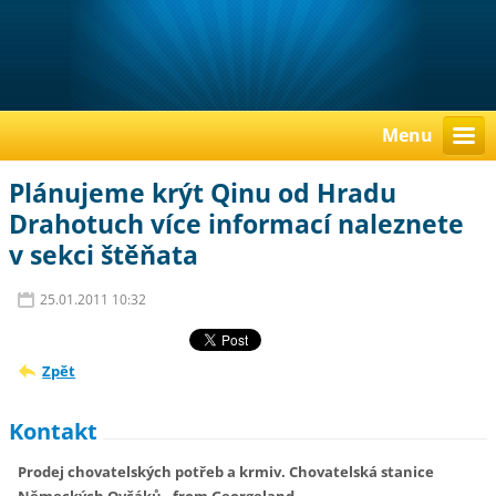
Menu
Plánujeme krýt Qinu od Hradu
Drahotuch více informací naleznete
v sekci štěňata
25.01.2011 10:32
Zpět
Kontakt
Prodej chovatelských potřeb a krmiv. Chovatelská stanice
Německých Ovčáků - from Georgeland