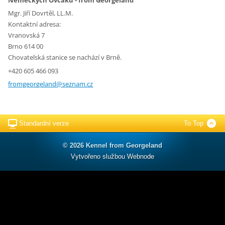
Mgr. Jiří Dovrtěl, LL.M.
Kontaktní adresa:
Vranovská 7
Brno 614 00
Chovatelská stanice se nachází v Brně.
+420 605 466 093
fromgeor
geland@s
eznam.cz
Standardní verze
To Top
© 2026 Kennel from Georgeland
Vytvořeno službou
Webnode