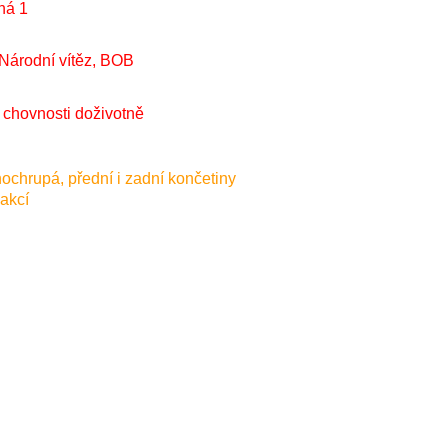
ná 1
Národní vítěz, BOB
a chovnosti doživotně
nochrupá, přední i zadní končetiny
akcí