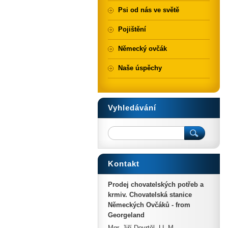
Psi od nás ve světě
Pojištění
Německý ovčák
Naše úspěchy
Vyhledávání
Kontakt
Prodej chovatelských potřeb a
krmiv. Chovatelská stanice
Německých Ovčáků - from
Georgeland
Mgr. Jiří Dovrtěl, LL.M.