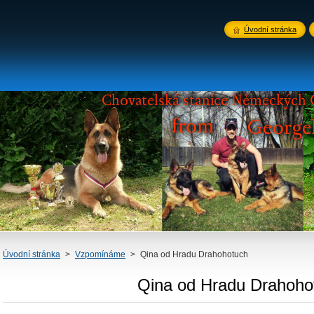
Úvodní stránka
Úvodní stránka
>
Vzpomínáme
>
Qina od Hradu Drahohotuch
Qina od Hradu Drahoho