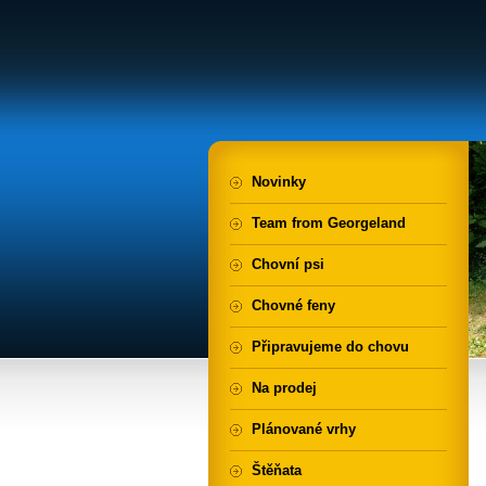
Novinky
Team from Georgeland
Chovní psi
Chovné feny
Připravujeme do chovu
Na prodej
Plánované vrhy
Štěňata