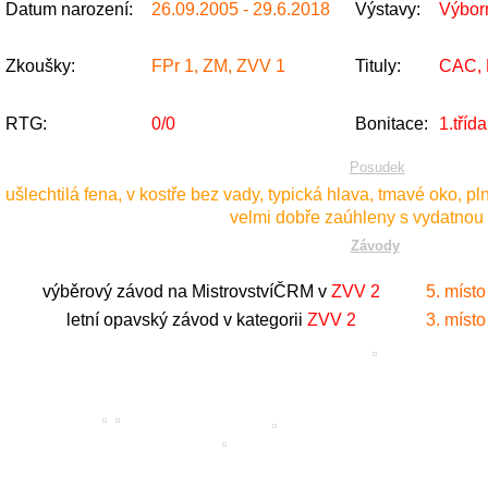
Datum narození:
26.09.2005 - 29.6.2018
Výstavy:
Výbor
Zkoušky:
FPr 1, ZM, ZVV 1
Tituly:
CAC, 
RTG:
0/0
Bonitace:
1.tříd
Posudek
ušlechtilá fena, v kostře bez vady, typická hlava, tmavé oko, pl
velmi dobře zaúhleny s vydatnou 
Závody
výběrový závod na MistrovstvíČRM v
ZVV 2
5. místo
letní opavský závod v kategorii
ZVV 2
3. místo