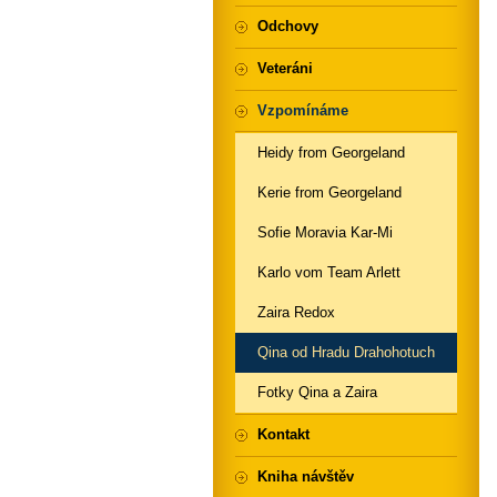
Odchovy
Veteráni
Vzpomínáme
Heidy from Georgeland
Kerie from Georgeland
Sofie Moravia Kar-Mi
Karlo vom Team Arlett
Zaira Redox
Qina od Hradu Drahohotuch
Fotky Qina a Zaira
Kontakt
Kniha návštěv