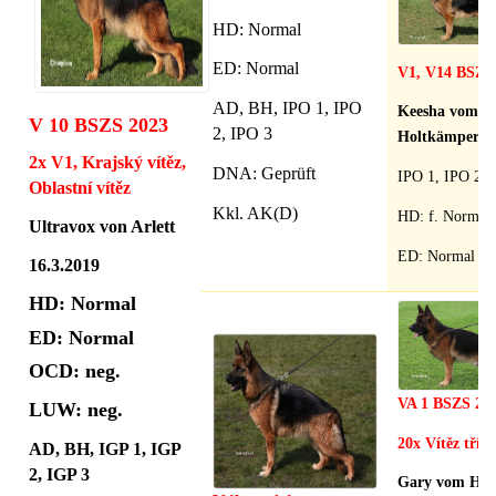
HD
: Normal
ED: Normal
V1, V14
BSZS 
AD, BH, IPO 1, IPO
Keesha vom
V 10 BSZS 2023
2, IPO 3
Holtkämper H
2x V1, Krajský vítěz,
DNA: Geprüft
IPO 1, IPO 2
Oblastní vítěz
Kkl. AK(D)
HD: f. Normal
Ultravox von Arlett
ED: Normal
16.3.2019
HD
: Normal
ED: Normal
OCD: neg.
VA 1 BSZS 20
LUW: neg.
20x Vítěz tříd
AD, BH, IGP 1, IGP
2, IGP 3
Gary vom Hü