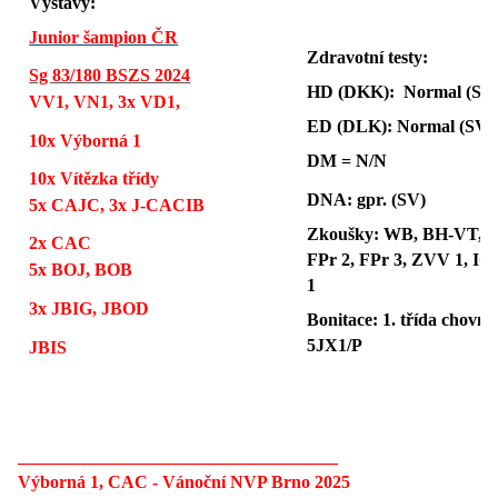
Výstavy:
Junior šampion ČR
Zdravotní testy:
Sg 83/180 BSZS 2024
HD (DKK): Normal (SV
VV1, VN1, 3x VD1,
ED (DLK): Normal (SV)
10x Výborná 1
DM = N/N
10x Vítězka třídy
DNA: gpr. (SV)
5x CAJC, 3x J-CACIB
Zkoušky: WB, BH-VT, F
2x CAC
FPr 2, FPr 3, ZVV 1, IG
5x
BOJ, BOB
1
3x JBIG, JBOD
Bonitace: 1. třída chovno
5JX1/P
JBIS
____________________________________
Výborná 1, CAC
- Vánoční NVP Brno 2025