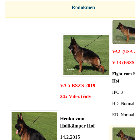
Rodokmen
VA2 (USA 201
V 13 (BSZS 20
Fight vom Ho
Hof
VA 5 BSZS 2019
IPO 3
24x Vítěz třídy
HD
: Normal
ED: Normal
Henko vom
Holtkämper Hof
14.2.2015