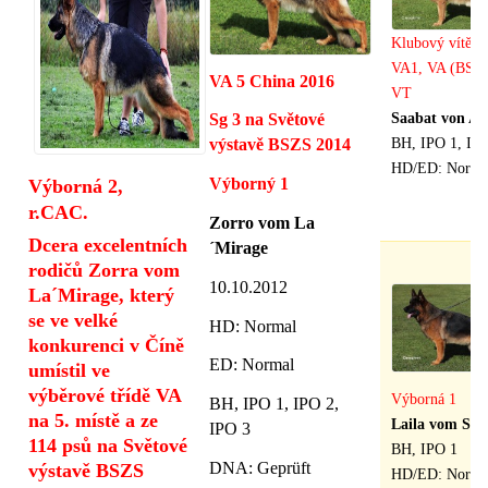
Klubový vítěz 
VA1, VA (BSZS
VA 5 China 2016
VT
Saabat von Au
Sg 3 na Světové
BH, IPO 1, IPO
výstavě BSZS 2014
HD/ED: Norma
Výborný 1
Výborná 2,
r.CAC.
Zorro vom La
Dcera excelentních
´Mirage
rodičů Zorra vom
10.10.2012
La´Mirage, který
se ve velké
HD
: Normal
konkurenci v Číně
ED: Normal
umístil ve
výběrové třídě VA
Výborná 1
BH, IPO 1, IPO 2,
na 5. místě a ze
Laila vom Sch
IPO 3
114 psů na Světové
BH, IPO 1
DNA: Geprüft
výstavě BSZS
HD/ED: Norma