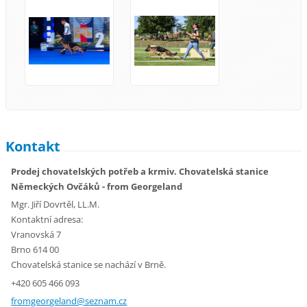
Kontakt
Prodej chovatelských potřeb a krmiv. Chovatelská stanice
Německých Ovčáků - from Georgeland
Mgr. Jiří Dovrtěl, LL.M.
Kontaktní adresa:
Vranovská 7
Brno 614 00
Chovatelská stanice se nachází v Brně.
+420 605 466 093
fromgeor
geland@s
eznam.cz