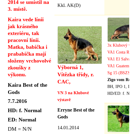
2014 se umístil na
Kkl. AK(D)
3. místě.
Kaira vede línii
jak krásného
exteriéru, tak
pracovní línii.
3x Klubový vít
Matka, babička i
VA1 Costa Ric
prababička mají
VA1 El Salvad
složeny vrchovolvé
VA1 Guatemal
Výborná 1,
zkoušky z
Sg 15 (BSZS),
Vítězka třídy, r.
výkonu.
Zigo vom Regi
CAC,
Kaira Best of the
BH, IPO 1, IP
Gods
VN 3 na Klubové
HD/ED: f. Nor
výstavě
7.7.2016
HD
: f. Normal
Erryne Best of the
Gods
ED: Normal
14.01.2014
DM = N/N