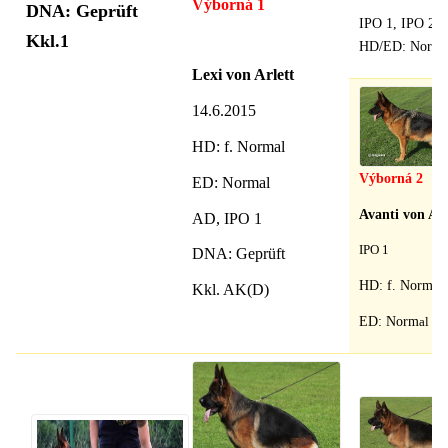
Výborná 1
DNA: Geprüft
IPO 1, IPO 2, 
Kkl.1
HD/ED: Norma
Lexi von Arlett
14.6.2015
HD
: f. Normal
Výborná 2
ED: Normal
Avanti von Arl
AD, IPO 1
IPO 1
DNA: Geprüft
HD: f. Normal
Kkl. AK(D)
ED: Norm
al