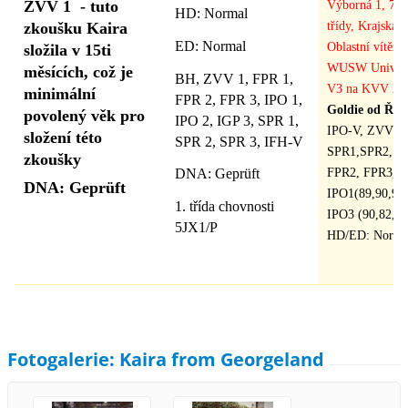
ZVV 1 - tuto
Výborná 1, 7x 
HD
: Normal
třídy, Krajská v
zkoušku Kaira
ED: Normal
Oblastní vítězk
složila v 15ti
WUSW Universa
měsících, což je
BH, ZVV 1, FPR 1,
V3 na KVV 201
minimální
FPR 2, FPR 3, IPO 1,
Goldie od Řek
povolený věk pro
IPO 2, IGP 3, SPR 1,
IPO-V, ZVV1,
složení této
SPR 2, SPR 3, IFH-V
SPR1,SPR2,SP
zkoušky
FPR2, FPR3,
DNA: Geprüft
DNA: Geprüft
IPO1(89,90,90
1. třída chovnosti
IPO3 (90,82,90
5JX1/P
HD/ED: Norma
Fotogalerie: Kaira from Georgeland