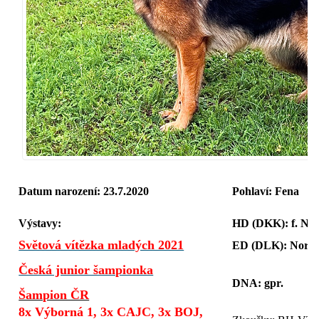
Datum narození: 23.7.2020
Pohlaví: Fena
Výstavy:
HD (DKK): f
Světová vítězka mladých 2021
ED (DLK): Norm
Česká junior šampionka
DNA: gpr.
Šampion ČR
8x Výborná 1, 3x CAJC, 3x BOJ,