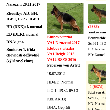
Narozen:
20.11.2017
Zkoušky:
AD, BH,
IGP 1, IGP 2, IGP 3
HD (DKK): f. normal
(BSZS)
Yankee vom
ED (DLK): normal
Klubov vítězka
Feuermelder
DNA: gpr.
VA1 Nizozemí 2017
SchH 1, IPO 3
Klubová vítězka
HD: Normal
Bonitace: 1. třída
VA1 Belgie 2015
ED: Normal
chovnosti doživotně
VA12 BSZS 2016
(výběrový chov)
Peperoni von Arlett
19.07.2012
HD/ED: Normal
12 (BSZS)
IPO 1, IPO2, IPO 3
Ibizi von Arlet
SchH 2, IPO 3
Kkl. AK(D)
HD: Normal
DNA: Geprüft
ED: Noch zugel