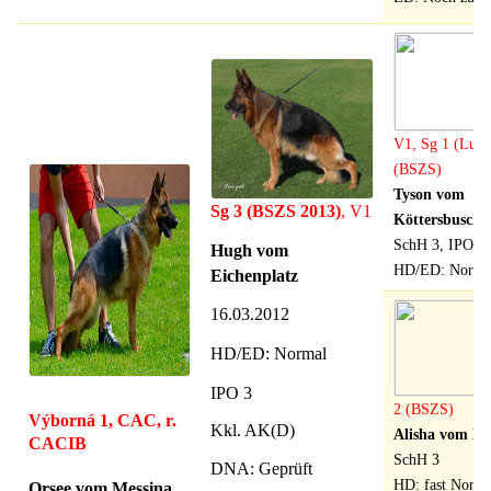
V1, Sg 1 (Lux)
(BSZS)
Tyson vom
Sg 3 (BSZS 2013
)
,
V1
Köttersbusch
SchH 3, IPO 3
Hugh vom
HD/ED: Norma
Eichenplatz
16.03.2012
HD/ED: Normal
IPO 3
2 (BSZS)
Výborná 1, CAC, r.
Kkl. AK(D)
Alisha vom Ei
CACIB
SchH 3
DNA: Geprüft
HD: fast Norma
Orsee vom Messina