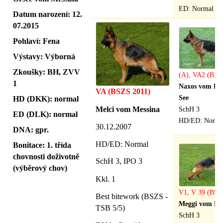
ED: Normal
Datum narození: 12.
07.2015
Pohlaví: Fena
Výstavy: Výborná
Zkoušky: BH, ZVV
(A), VA2 (B, 
1
Naxos vom Ho
VA (BSZS 2011)
See
HD (DKK): normal
Melci vom Messina
SchH 3
ED (DLK): normal
HD/ED: Norma
30.12.2007
DNA: gpr.
HD/ED: Normal
Bonitace: 1. třída
chovnosti doživotně
SchH 3, IPO 3
(výběrový chov)
Kkl. 1
V1, V 39 (BSZ
Best bitework (BSZS -
Meggi vom Me
TSB 5/5)
SchH 3