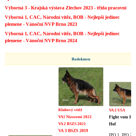
Výborná 3 - Krajská výstava Zlechov 2023 - třída pracovní
Výborná 1, CAC, Národní vítěz, BOB - Nejlepší jedinec
plemene - Vánoční NVP Brno 2023
Výborná 1, CAC, Národní vítěz, BOB - Nejlepší jedinec
plemene - Vánoční NVP Brno 2024
Rodokmen
Klubový vítěž
VA 2 USA
VA1 Nizozemí 2022
Fight vom Ho
VA 2 BSZS 2021
Hof
VA 3 BSZS 2019
IPO 1, IPO 2, 