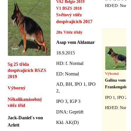
VA2 Belgie 2019
HD/ED: Norma
V1 BSZS 2018
Světový vítěz
dospívajících 2017
20x Vítěz třídy
Asap vom Aldamar
18.9.2015
HD
: f. Normal
Sg
25 třída
dospívajících BSZS
ED: Normal
Výborná
2019
Galina vom
AD, BH, IPO 1, IPO
Frankengold
Výborný
2,
IPO 1, IPO 2
Několikanásobný
IPO 3, IGP 3
vítěz tříd
HD/ED: Norma
DNA: Geprüft
Jack-Daniel´s von
Kkl. AK(D)
Arlett