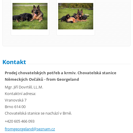
Kontakt
Prodej chovatelských potřeb a krmiv. Chovatelská stanice
Německých Ovčáků - from Georgeland
Mgr. Jiří Dovrtěl, LL.M.
Kontaktní adresa:
Vranovská 7
Brno 614 00
Chovatelská stanice se nachází v Brně.
+420 605 466 093
fromgeor
geland@s
eznam.cz